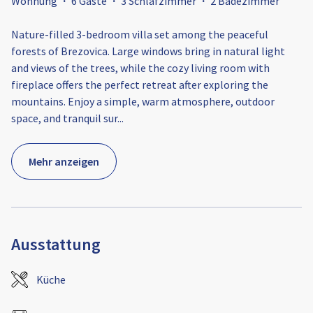
Wohnung
·
6 Gäste
·
3 Schlafzimmer
·
2 Badezimmer
Nature-filled 3-bedroom villa set among the peaceful
forests of Brezovica. Large windows bring in natural light
and views of the trees, while the cozy living room with
fireplace offers the perfect retreat after exploring the
mountains. Enjoy a simple, warm atmosphere, outdoor
space, and tranquil sur
...
Mehr anzeigen
Ausstattung
Küche