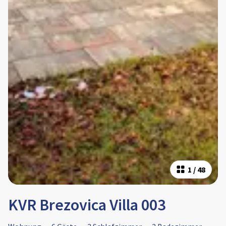
1
/
48
KVR Brezovica Villa 003