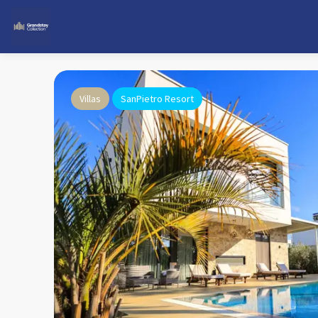
Villas
SanPietro Resort