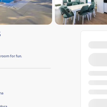
5
 room for fun.
na
dora