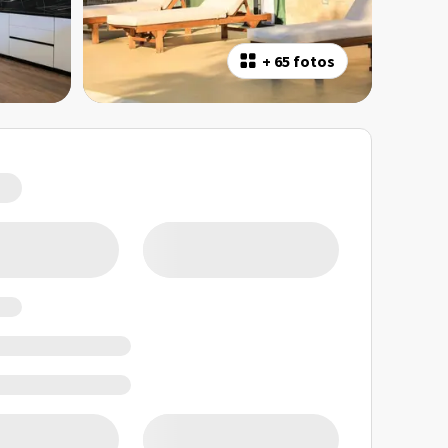
+
65 fotos