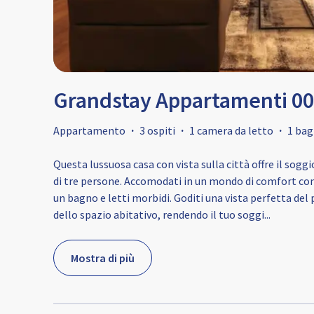
Grandstay Appartamenti 0
Appartamento
·
3 ospiti
·
1 camera da letto
·
1 ba
Questa lussuosa casa con vista sulla città offre il so
di tre persone. Accomodati in un mondo di comfort con
un bagno e letti morbidi. Goditi una vista perfetta de
dello spazio abitativo, rendendo il tuo soggi
...
Mostra di più