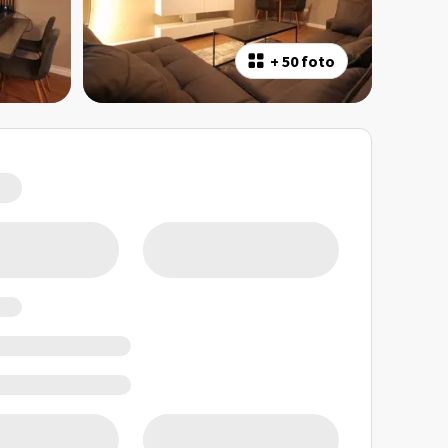
+
50 foto