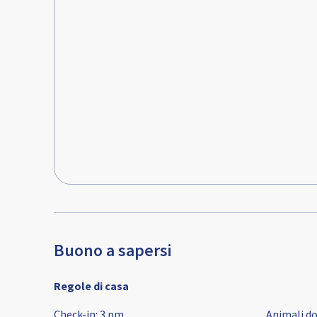
Buono a sapersi
Regole di casa
Check-in
:
3 pm
Animali d