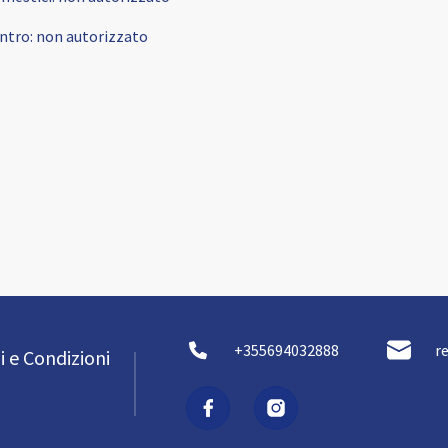
ntro
:
non autorizzato
+355694032888
r
i e Condizioni