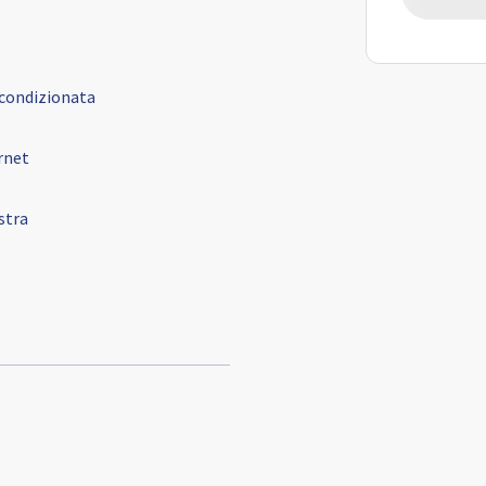
 condizionata
rnet
stra