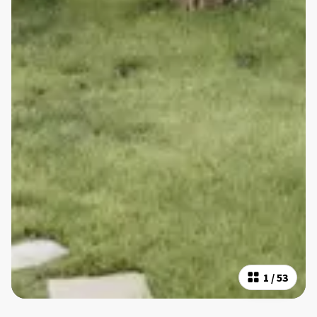
1
/
53