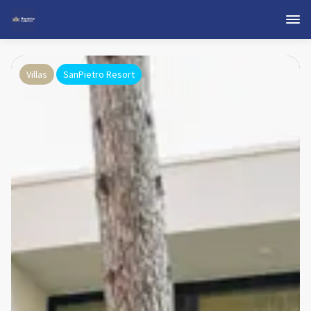
Villas
SanPietro Resort