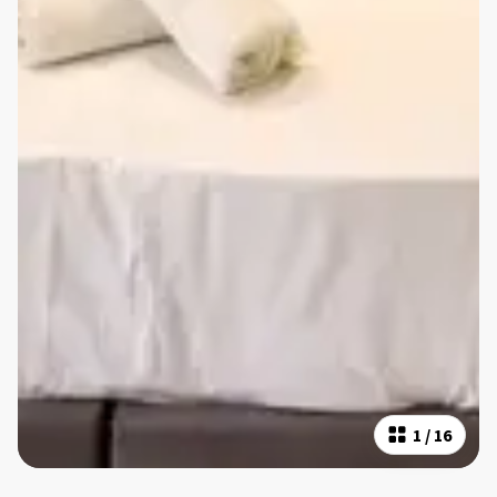
1
/
16