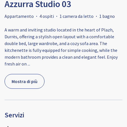
Azzurra Studio 03
Appartamento
·
4 ospiti
·
1 camera da letto
·
1 bagno
A warm and inviting studio located in the heart of Plazh,
Durrës, offering a stylish open layout with a comfortable
double bed, large wardrobe, and a cozy sofa area. The
kitchenette is fully equipped for simple cooking, while the
modern bathroom provides a clean and elegant feel. Enjoy
fresh air on
...
Mostra di più
Servizi