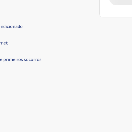
ondicionado
rnet
de primeiros socorros