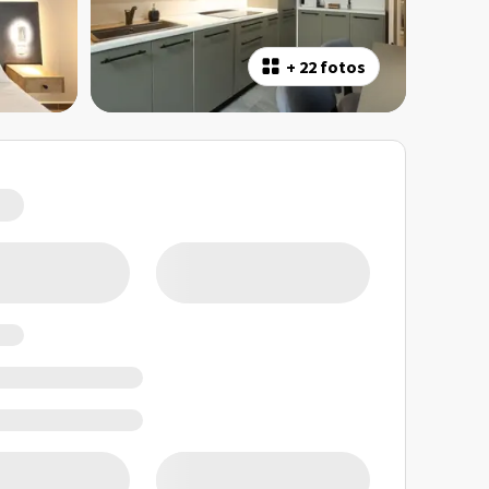
+
22 fotos