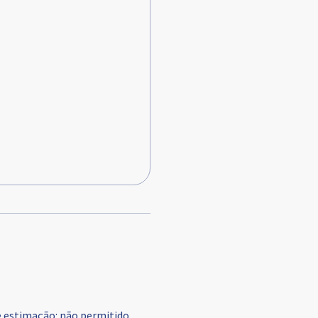
e estimação
:
não permitido