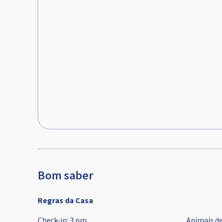
Bom saber
Regras da Casa
Check-in
:
3 pm
Animais d