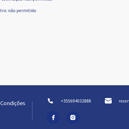
tro
:
não permitido
+355694032888
rese
 Condições