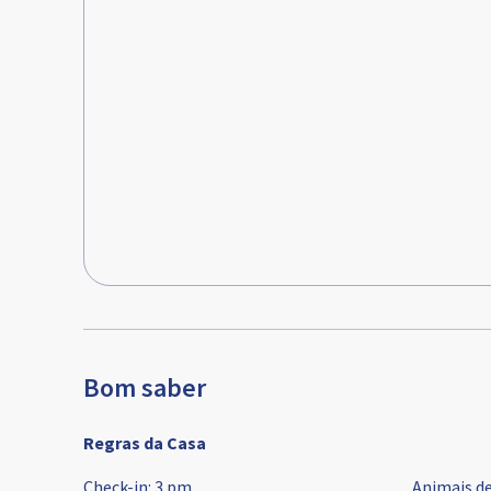
Bom saber
Regras da Casa
Check-in
:
3 pm
Animais d