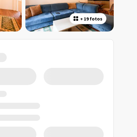
+
19 fotos