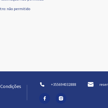
tro
:
não permitido
+355694032888
rese
 Condições