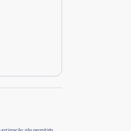
e estimação
:
não permitido