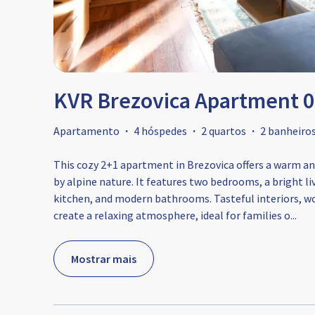
KVR Brezovica Apartment 
Apartamento
·
4 hóspedes
·
2 quartos
·
2 banheiro
This cozy 2+1 apartment in Brezovica offers a warm a
by alpine nature. It features two bedrooms, a bright liv
kitchen, and modern bathrooms. Tasteful interiors, wo
create a relaxing atmosphere, ideal for families o
...
Mostrar mais