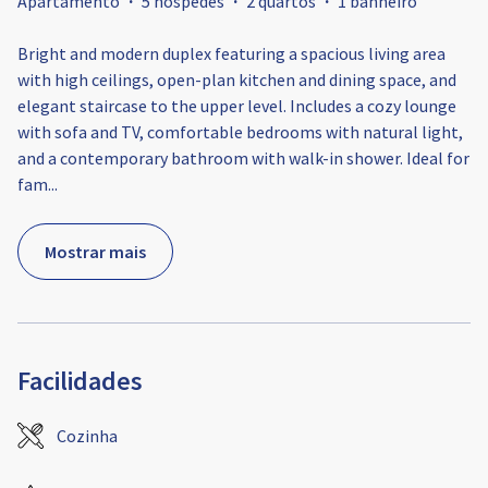
Apartamento
·
5 hóspedes
·
2 quartos
·
1 banheiro
Bright and modern duplex featuring a spacious living area
with high ceilings, open-plan kitchen and dining space, and
elegant staircase to the upper level. Includes a cozy lounge
with sofa and TV, comfortable bedrooms with natural light,
and a contemporary bathroom with walk-in shower. Ideal for
fam
...
Mostrar mais
Facilidades
Cozinha