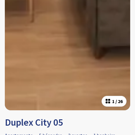
1
/
26
Duplex City 05