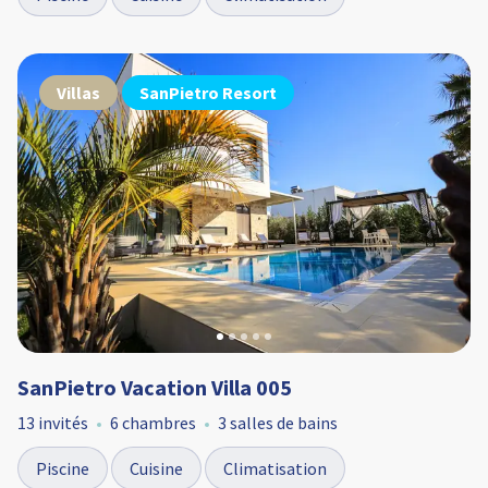
Villas
SanPietro Resort
SanPietro Vacation Villa 005
13 invités
6 chambres
3 salles de bains
Piscine
Cuisine
Climatisation