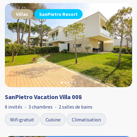
Villas
SanPietro Resort
SanPietro Vacation Villa 008
6 invités
3 chambres
2 salles de bains
Wifi gratuit
Cuisine
Climatisation