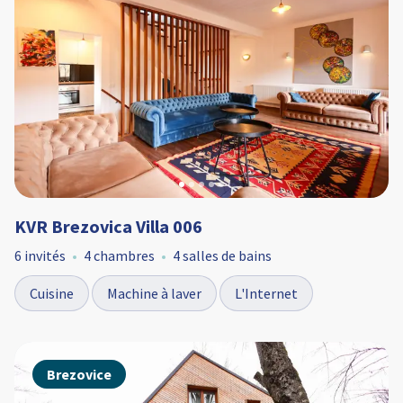
KVR Brezovica Villa 006
6 invités
4 chambres
4 salles de bains
Cuisine
Machine à laver
L'Internet
Brezovice