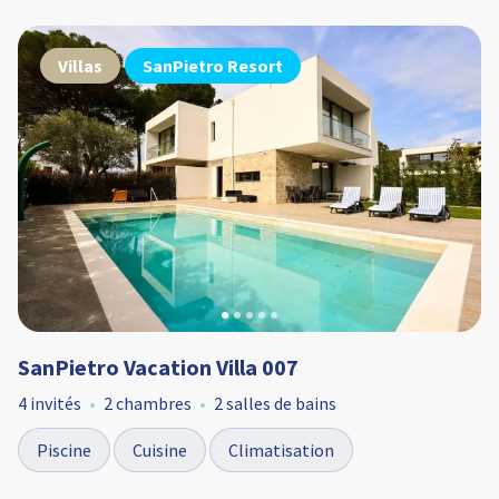
Villas
SanPietro Resort
SanPietro Vacation Villa 007
4 invités
2 chambres
2 salles de bains
Piscine
Cuisine
Climatisation