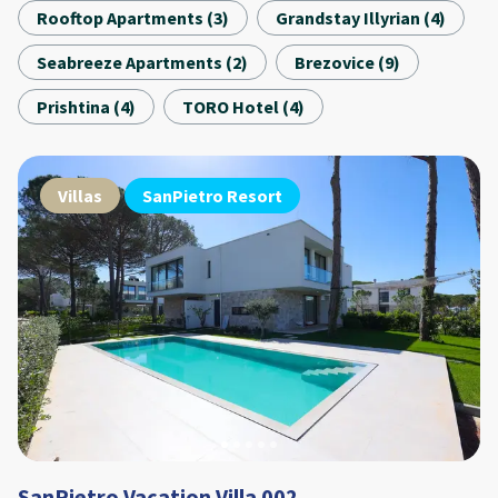
Rooftop Apartments
(
3
)
Grandstay Illyrian
(
4
)
Seabreeze Apartments
(
2
)
Brezovice
(
9
)
Prishtina
(
4
)
TORO Hotel
(
4
)
Villas
SanPietro Resort
SanPietro Vacation Villa 002