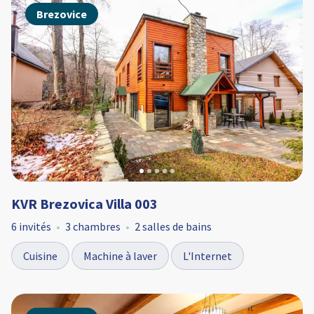
Brezovice
KVR Brezovica Villa 003
6 invités
3 chambres
2 salles de bains
Cuisine
Machine à laver
L'Internet