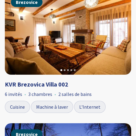
Brezovice
KVR Brezovica Villa 002
6 invités
3 chambres
2 salles de bains
Cuisine
Machine à laver
L'Internet
Brezovice