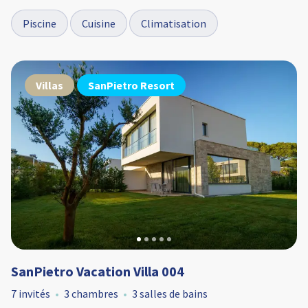
Piscine
Cuisine
Climatisation
Villas
SanPietro Resort
SanPietro Vacation Villa 004
7 invités
3 chambres
3 salles de bains