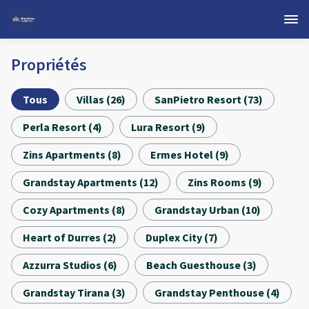
Propriétés
Tous
Villas
(
26
)
SanPietro Resort
(
73
)
Perla Resort
(
4
)
Lura Resort
(
9
)
Zins Apartments
(
8
)
Ermes Hotel
(
9
)
Grandstay Apartments
(
12
)
Zins Rooms
(
9
)
Cozy Apartments
(
8
)
Grandstay Urban
(
10
)
Heart of Durres
(
2
)
Duplex City
(
7
)
Azzurra Studios
(
6
)
Beach Guesthouse
(
3
)
Grandstay Tirana
(
3
)
Grandstay Penthouse
(
4
)