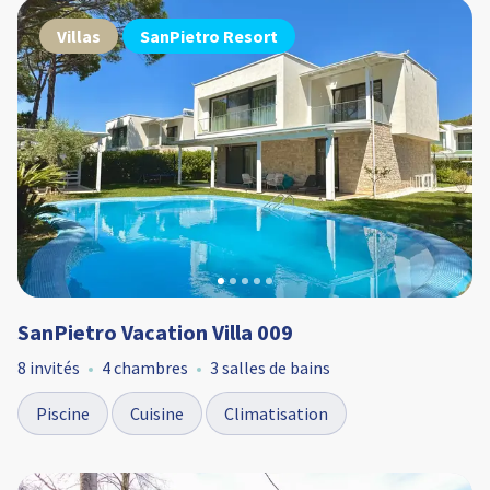
Villas
SanPietro Resort
SanPietro Vacation Villa 009
8 invités
4 chambres
3 salles de bains
Piscine
Cuisine
Climatisation