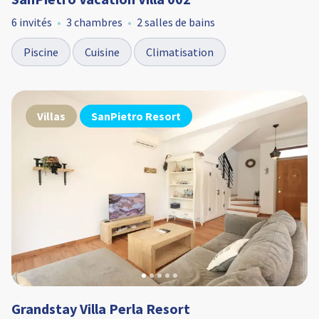
6 invités
3 chambres
2 salles de bains
Piscine
Cuisine
Climatisation
Villas
SanPietro Resort
Grandstay Villa Perla Resort