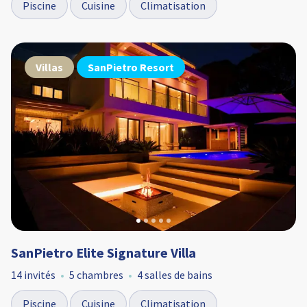
Piscine
Cuisine
Climatisation
Villas
SanPietro Resort
SanPietro Elite Signature Villa
14 invités
5 chambres
4 salles de bains
Piscine
Cuisine
Climatisation